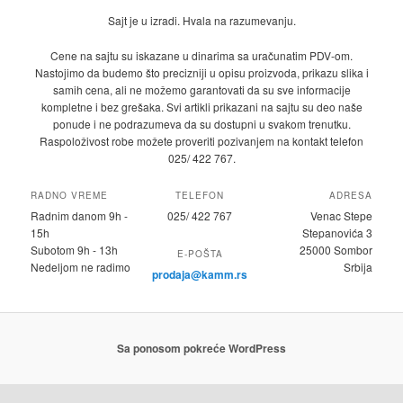
Sajt je u izradi. Hvala na razumevanju.
Cene na sajtu su iskazane u dinarima sa uračunatim PDV-om.
Nastojimo da budemo što precizniji u opisu proizvoda, prikazu slika i
samih cena, ali ne možemo garantovati da su sve informacije
kompletne i bez grešaka. Svi artikli prikazani na sajtu su deo naše
ponude i ne podrazumeva da su dostupni u svakom trenutku.
Raspoloživost robe možete proveriti pozivanjem na kontakt telefon
025/ 422 767.
RADNO VREME
TELEFON
ADRESA
Radnim danom 9h -
025/ 422 767
Venac Stepe
15h
Stepanovića 3
Subotom 9h - 13h
25000 Sombor
E-POŠTA
Nedeljom ne radimo
Srbija
prodaja@kamm.rs
Sa ponosom pokreće WordPress