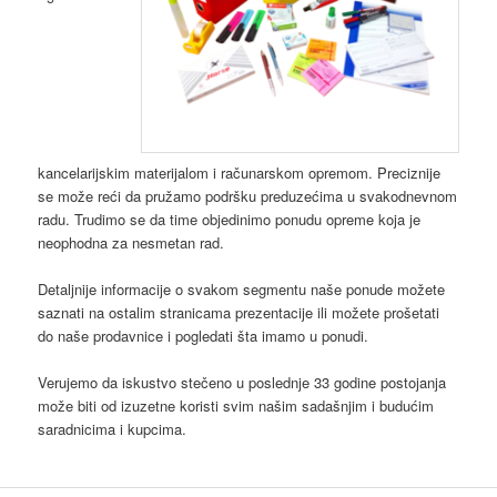
kancelarijskim materijalom i računarskom opremom. Preciznije
se može reći da pružamo podršku preduzećima u svakodnevnom
radu. Trudimo se da time objedinimo ponudu opreme koja je
neophodna za nesmetan rad.
Detaljnije informacije o svakom segmentu naše ponude možete
saznati na ostalim stranicama prezentacije ili možete prošetati
do naše prodavnice i pogledati šta imamo u ponudi.
Verujemo da iskustvo stečeno u poslednje 33 godine postojanja
može biti od izuzetne koristi svim našim sadašnjim i budućim
saradnicima i kupcima.